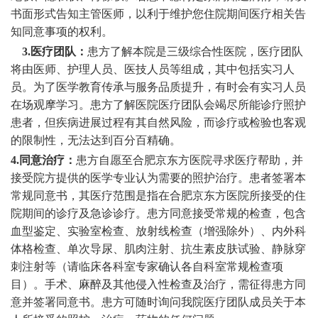
书面形式告知主管医师，以利于维护您住院期间医疗相关告
知同意事项的权利。
3.
医疗团队：
患方了解本院是三级综合性医院，医疗团队
将由医师、护理人员、医技人员等组成，其中包括实习人
员。为了医学教育传承与服务品质提升，有时会有实习人员
在场观摩学习。患方了解医院医疗团队会竭尽所能诊疗照护
患者，但疾病进展过程有其自然风险，而诊疗或检验也客观
的限制性，无法达到百分百精确。
4
.
同意治疗：
患方自愿至合肥京东方医院寻求医疗帮助，并
接受院方提供的医学专业认为需要的照护治疗。患者签署本
常规同意书，其医疗范围是指在合肥京东方医院所接受的住
院期间的诊疗及急诊诊疗。患方同意接受常规的检查，包含
血型鉴定、实验室检查、放射线检查（增强除外）、内外科
体格检查、单次导尿、肌肉注射、抗生素皮肤试验、静脉穿
刺注射等（请临床各科室专家确认各自科室常规检查项
目）。手术、麻醉及其他侵入性检查及治疗，需征得患方同
意并签署同意书。患方可随时询问我院医疗团队成员关于本