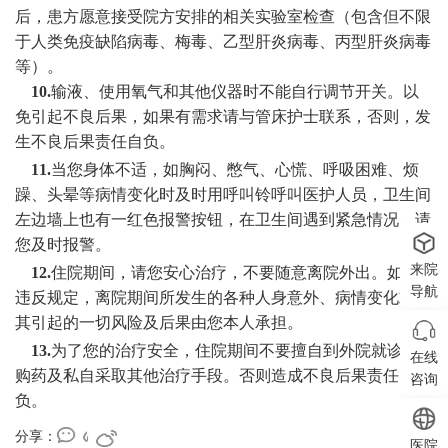
后，患方愿意接受院方安排的相关实验室检查（包含但不限
于人类免疫缺陷病毒、梅毒、乙型肝炎病毒、丙型肝炎病毒
等）。
10.
输液、使用氧气和其他仪器时不能自行调节开关。以
免引起不良后果，如果有需求请与管床护士联系，否则，发
生不良后果责任自负。
11.
当您身体不适，如胸闷、憋气、心慌、呼吸困难、烦
躁、头晕等病情变化时及时用呼叫铃呼叫医护人员，卫生间
左边墙上也有一红色报警按钮，在卫生间遇到紧急情况，请
您及时报警。
来院
12.
住院期间，请您安心治疗，不要随意离院外出。如果
导航
违反规定，离院期间所发生的各种人身意外、病情变化或由
其引起的一切风险及后果由您本人承担。
13.
为了您的治疗安全，住院期间不要擅自到外院就诊、
在线
购药及私自采取其他治疗手段。否则造成不良后果责任自
咨询
负。
分享：
医院