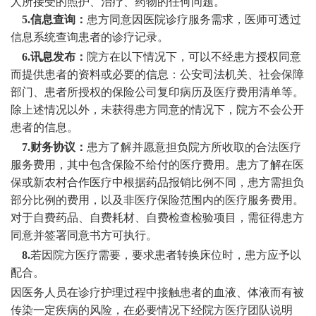
人所接受的照护、治疗、药物的任何问题。
5.
信息查询：
患方同意因医院诊疗服务需求，医师可透过
信息系统查询患者的诊疗记录。
6.
讯息发布：
院方在以下情况下，可以不经患方授权同意
而提供患者的资料或必要的信息：公安司法机关、社会保障
部门、患者所授权的保险公司复印病历及医疗费用清单等。
除上述情况以外，未获得患方同意的情况下，院方不会公开
患者的信息。
7.
财务协议：
患方了解并愿意担负院方所收取的合法医疗
服务费用，其中包含保险不给付的医疗费用。患方了解在医
保或新农村合作医疗中根据药品报销比例不同，患方需担负
部分比例的费用，以及非医疗保险范围内的医疗服务费用。
对于自费药品、自费耗材、自费检查检验项目，需征得患方
同意并签署同意书方可执行。
8.
若因院方医疗需要，要求患者转换床位时，患方应予以
配合。
因医务人员在诊疗护理过程中接触患者的血液、体液而有被
传染一定疾病的风险，在必要情况下经院方医疗团队说明